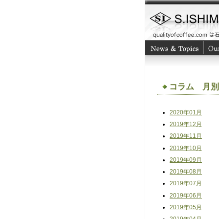
コラム 月別
2020年01月
2019年12月
2019年11月
2019年10月
2019年09月
2019年08月
2019年07月
2019年06月
2019年05月